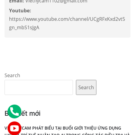
Email:
Vietflycam1102@gmail.com
Youtube:
https://www.youtube.com/channel/UCgRFxKxd2vt5
gn_mbS1sJgA
Search
Search
Bài viết mới
VIỆT-FLYCAM PHÁT BIỂU TẠI BUỔI GIỚI THIỆU ỨNG DỤNG