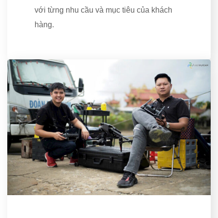
ĐỒNG HÀNH CÙNG EXOTICCA TRONG VIDEO QUẢNG CÁO 2023 | VIỆT FLYCAM
với từng nhu cầu và mục tiêu của khách
hàng.
ĐỒNG HÀNH CÙNG THE JOURNEY - HÀNH TRÌNH BITI’S HUNTER & X MEN GO | VIỆT FLYCAM
ĐỒNG HÀNH CÙNG TVC VINHOMES OCEAN PARK | VIỆT FLYCAM
ĐỒNG HÀNH CÙNG TVC FANSIPAN LEGEND - "ĐIỂM ĐẾN ĐỜI NGƯỜI" | VIỆT FLYCAM
ĐỒNG HÀNH CÙNG TVC THIÊN ĐƯỜNG SỮA MỘC CHÂU I VIỆT-FLYCAM
ĐỒNG HÀNH CÙNG MASTERCARD TẾT 2022 - ĐÓN MÙA ĐOÀN TỤ | VIỆT FLYCAM
ĐỒNG HÀNH CÙNG MV VINAMILK BÓNG ĐÁ "VIỆT NAM TA CÓ'' | VIỆT FLYCAM
Phim giới thiệu dự án The Golden Palm
TVC TVC QUẢNG CÁO SỮA NON DIASURE