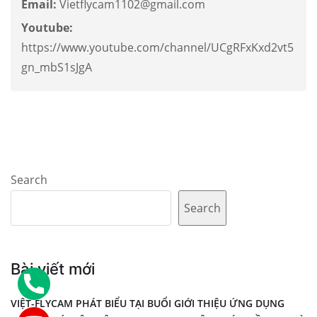
Email:
Vietflycam1102@gmail.com
Youtube:
https://www.youtube.com/channel/UCgRFxKxd2vt5
gn_mbS1sJgA
Search
Search
Bài viết mới
VIỆT-FLYCAM PHÁT BIỂU TẠI BUỔI GIỚI THIỆU ỨNG DỤNG