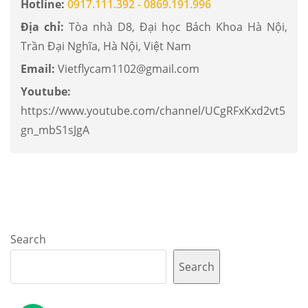
Hotline:
0917.111.392 - 0869.191.996
Địa chỉ:
Tòa nhà D8, Đại học Bách Khoa Hà Nội,
Trần Đại Nghĩa, Hà Nội, Việt Nam
Email:
Vietflycam1102@gmail.com
Youtube:
https://www.youtube.com/channel/UCgRFxKxd2vt5
gn_mbS1sJgA
Search
Search